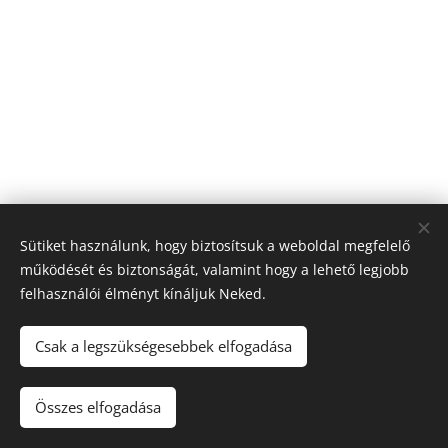
Sütiket használunk, hogy biztosítsuk a weboldal megfelelő
működését és biztonságát, valamint hogy a lehető legjobb
felhasználói élményt kínáljuk Neked.
Csak a legszükségesebbek elfogadása
Minden jog fenntartva 2024
Összes elfogadása
Az oldalt a
Webnode
működteti
Sütik