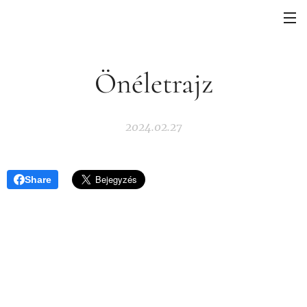
Önéletrajz
2024.02.27
Share